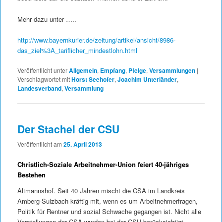
Mehr dazu unter …..
http://www.bayernkurier.de/zeitung/artikel/ansicht/8986-
das_ziel%3A_tariflicher_mindestlohn.html
Veröffentlicht unter
Allgemein
,
Empfang
,
Pfelge
,
Versammlungen
|
Verschlagwortet mit
Horst Seehofer
,
Joachim Unterländer
,
Landesverband
,
Versammlung
Der Stachel der CSU
Veröffentlicht am
25. April 2013
Christlich-Soziale Arbeitnehmer-Union feiert 40-jähriges
Bestehen
Altmannshof. Seit 40 Jahren mischt die CSA im Landkreis
Amberg-Sulzbach kräftig mit, wenn es um Arbeitnehmerfragen,
Politik für Rentner und sozial Schwache gegangen ist. Nicht alle
Vorstellungen der CSA wurden bei der CSU berücksichtigt.