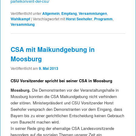
parteikonvent-der-csu/
Veröffentlicht unter
Allgemein
,
Empfang
,
Versammlungen
,
Wahlkampf
|
Verschlagwortet mit
Horst Seehofer
,
Programm
,
Versammlung
CSA mit Maikundgebung in
Moosburg
Veröffentlicht am
9. Mai 2013
CSU Vorsitzender spricht bei seiner CSA in Moosburg
Mossburg.
Die Demonstranten vor der Veranstaltungshalle in
Mossburg konnten die CSA Maikundgebung nicht verhindern
oder stören. Ministerpräisdent und CSU Vorsitzender Horst
Seehofer versprach den Demonstranten vor dem Eingang, dass
Bayern bis zu einer gerichtlichen Entscheidung keinen Gebrauch
vom Baurecht machen wird.
In seiner Rede ging der ehemalige CSA Landesvorsitzende
besonders auf die sozialen Themen usnerer Zeit ein.