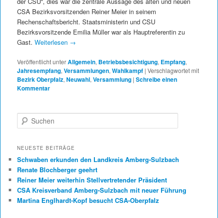
der CSU“, dies war die zentrale Aussage des alten und neuen
CSA Bezirksvorsitzenden Reiner Meier in seinem
Rechenschaftsbericht. Staatsministerin und CSU
Bezirksvorsitzende Emilia Müller war als Hauptreferentin zu
Gast.
Weiterlesen
→
Veröffentlicht unter
Allgemein
,
Betriebsbesichtigung
,
Empfang
,
Jahresempfang
,
Versammlungen
,
Wahlkampf
|
Verschlagwortet mit
Bezirk Oberpfalz
,
Neuwahl
,
Versammlung
|
Schreibe einen
Kommentar
Suchen
NEUESTE BEITRÄGE
Schwaben erkunden den Landkreis Amberg-Sulzbach
Renate Blochberger geehrt
Reiner Meier weiterhin Stellvertretender Präsident
CSA Kreisverband Amberg-Sulzbach mit neuer Führung
Martina Englhardt-Kopf besucht CSA-Oberpfalz