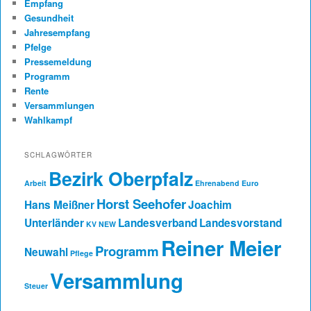
Empfang
Gesundheit
Jahresempfang
Pfelge
Pressemeldung
Programm
Rente
Versammlungen
Wahlkampf
SCHLAGWÖRTER
Bezirk Oberpfalz
Arbeit
Ehrenabend
Euro
Horst Seehofer
Hans Meißner
Joachim
Unterländer
Landesverband
Landesvorstand
KV NEW
Reiner Meier
Programm
Neuwahl
Pflege
Versammlung
Steuer