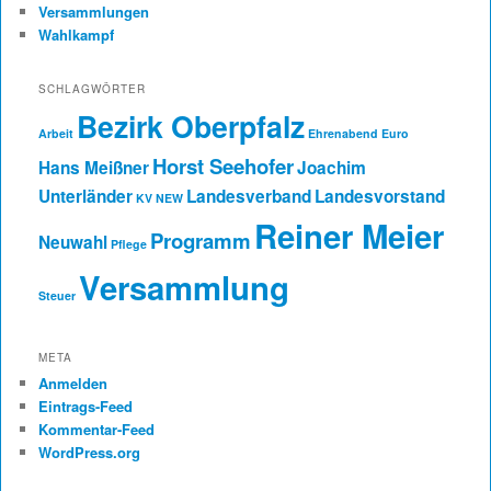
Versammlungen
Wahlkampf
SCHLAGWÖRTER
Bezirk Oberpfalz
Arbeit
Ehrenabend
Euro
Horst Seehofer
Hans Meißner
Joachim
Unterländer
Landesverband
Landesvorstand
KV NEW
Reiner Meier
Programm
Neuwahl
Pflege
Versammlung
Steuer
META
Anmelden
Eintrags-Feed
Kommentar-Feed
WordPress.org