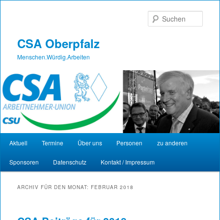
Such
CSA Oberpfalz
Menschen.Würdig.Arbeiten
Hauptmenü
Aktuell
Termine
Über uns
Personen
zu anderen
Zum Inhalt wechseln
Zum sekundären Inhalt wechseln
Sponsoren
Datenschutz
Kontakt / Impressum
ARCHIV FÜR DEN MONAT:
FEBRUAR 2018