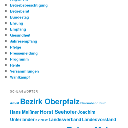
Betriebsbesichtigung
Betriebsrat
Bundestag
Ehrung
Empfang
Gesundheit
Jahresempfang
Pfelge
Pressemeldung
Programm
Rente
Versammlungen
Wahlkampf
SCHLAGWÖRTER
Bezirk Oberpfalz
Arbeit
Ehrenabend
Euro
Horst Seehofer
Hans Meißner
Joachim
Unterländer
Landesverband
Landesvorstand
KV NEW