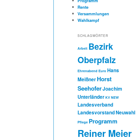
Programm
Rente
Versammlungen
Wahlkampf
SCHLAGWÖRTER
Bezirk
Arbeit
Oberpfalz
Hans
Ehrenabend
Euro
Horst
Meißner
Seehofer
Joachim
Unterländer
KV NEW
Landesverband
Landesvorstand
Neuwahl
Programm
Pflege
Reiner Meier