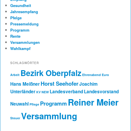
Gesundheit
Jahresempfang
Pfelge
Pressemeldung
Programm
Rente
Versammlungen
Wahlkampf
SCHLAGWÖRTER
Bezirk Oberpfalz
Arbeit
Ehrenabend
Euro
Horst Seehofer
Hans Meißner
Joachim
Unterländer
Landesverband
Landesvorstand
KV NEW
Reiner Meier
Programm
Neuwahl
Pflege
Versammlung
Steuer