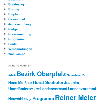
Bundestag
Ehrung
Empfang
Gesundheit
Jahresempfang
Pfelge
Pressemeldung
Programm
Rente
Versammlungen
Wahlkampf
SCHLAGWÖRTER
Bezirk Oberpfalz
Arbeit
Ehrenabend
Euro
Horst Seehofer
Hans Meißner
Joachim
Unterländer
Landesverband
Landesvorstand
KV NEW
Reiner Meier
Programm
Neuwahl
Pflege