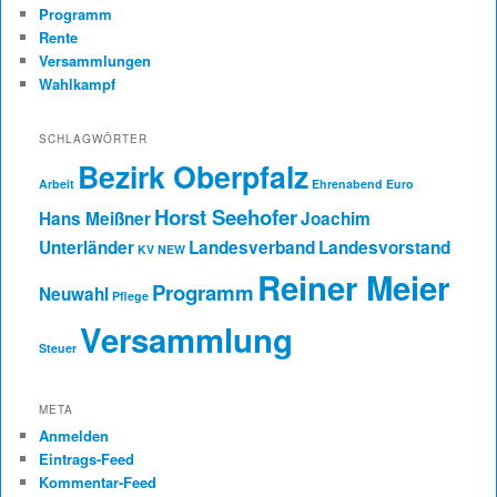
Programm
Rente
Versammlungen
Wahlkampf
SCHLAGWÖRTER
Bezirk Oberpfalz
Arbeit
Ehrenabend
Euro
Horst Seehofer
Hans Meißner
Joachim
Unterländer
Landesverband
Landesvorstand
KV NEW
Reiner Meier
Programm
Neuwahl
Pflege
Versammlung
Steuer
META
Anmelden
Eintrags-Feed
Kommentar-Feed