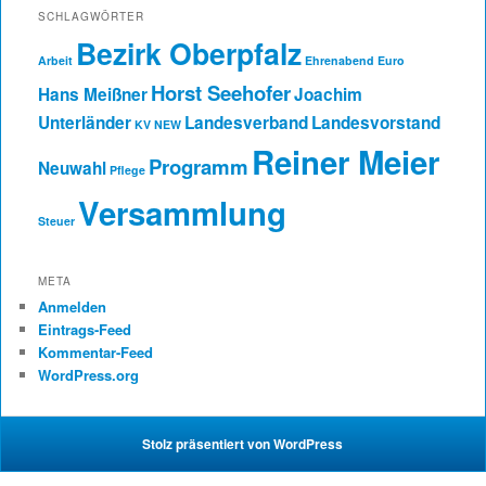
SCHLAGWÖRTER
Bezirk Oberpfalz
Arbeit
Ehrenabend
Euro
Horst Seehofer
Hans Meißner
Joachim
Unterländer
Landesverband
Landesvorstand
KV NEW
Reiner Meier
Programm
Neuwahl
Pflege
Versammlung
Steuer
META
Anmelden
Eintrags-Feed
Kommentar-Feed
WordPress.org
Stolz präsentiert von WordPress